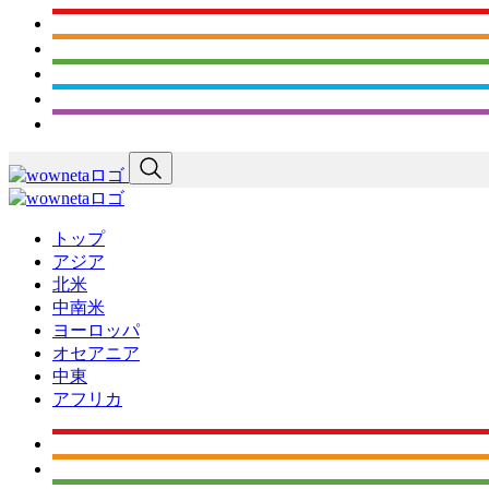
トップ
アジア
北米
中南米
ヨーロッパ
オセアニア
中東
アフリカ