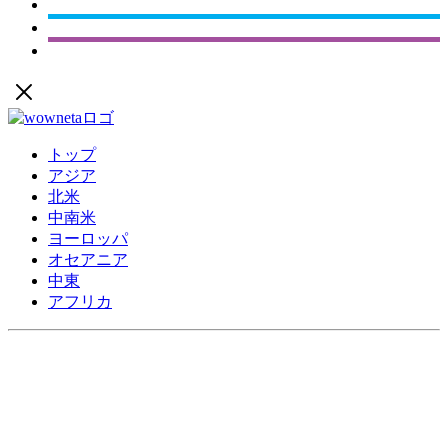
トップ
アジア
北米
中南米
ヨーロッパ
オセアニア
中東
アフリカ