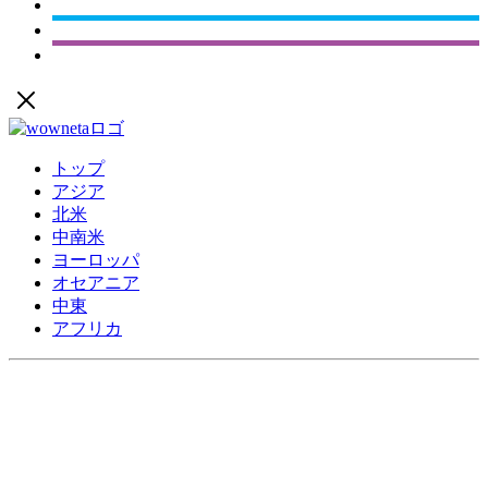
トップ
アジア
北米
中南米
ヨーロッパ
オセアニア
中東
アフリカ