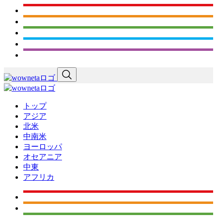
トップ
アジア
北米
中南米
ヨーロッパ
オセアニア
中東
アフリカ