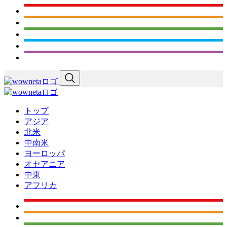
トップ
アジア
北米
中南米
ヨーロッパ
オセアニア
中東
アフリカ