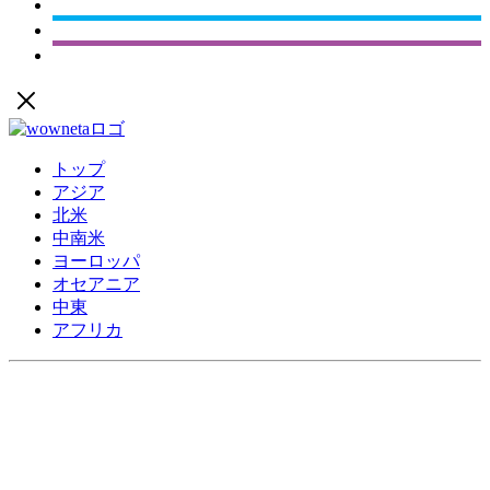
トップ
アジア
北米
中南米
ヨーロッパ
オセアニア
中東
アフリカ