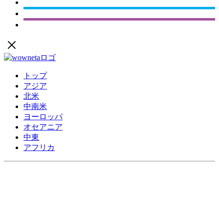
トップ
アジア
北米
中南米
ヨーロッパ
オセアニア
中東
アフリカ