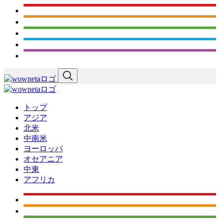
トップ
アジア
北米
中南米
ヨーロッパ
オセアニア
中東
アフリカ