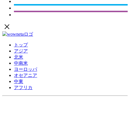
トップ
アジア
北米
中南米
ヨーロッパ
オセアニア
中東
アフリカ