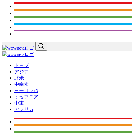
トップ
アジア
北米
中南米
ヨーロッパ
オセアニア
中東
アフリカ