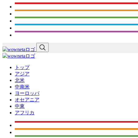
トップ
アジア
北米
中南米
ヨーロッパ
オセアニア
中東
アフリカ