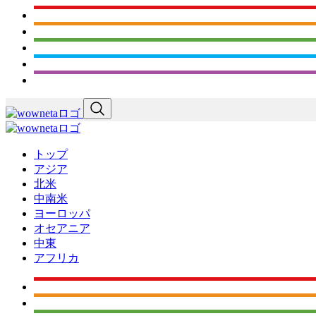
トップ
アジア
北米
中南米
ヨーロッパ
オセアニア
中東
アフリカ