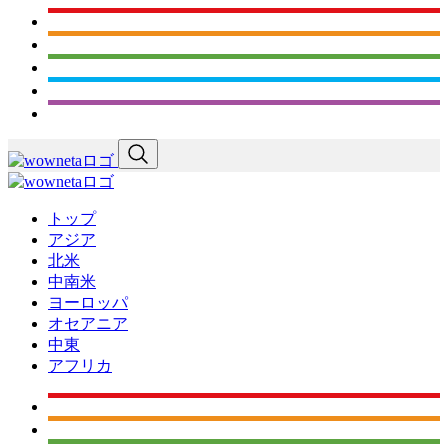
トップ
アジア
北米
中南米
ヨーロッパ
オセアニア
中東
アフリカ