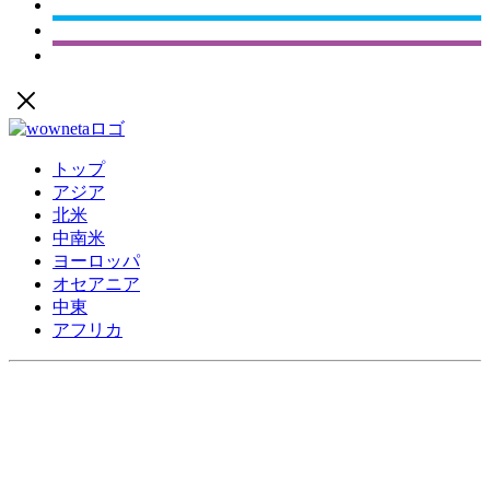
トップ
アジア
北米
中南米
ヨーロッパ
オセアニア
中東
アフリカ