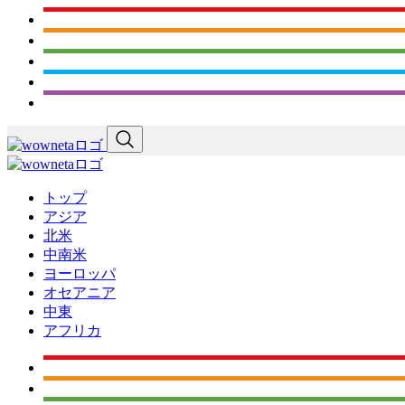
トップ
アジア
北米
中南米
ヨーロッパ
オセアニア
中東
アフリカ