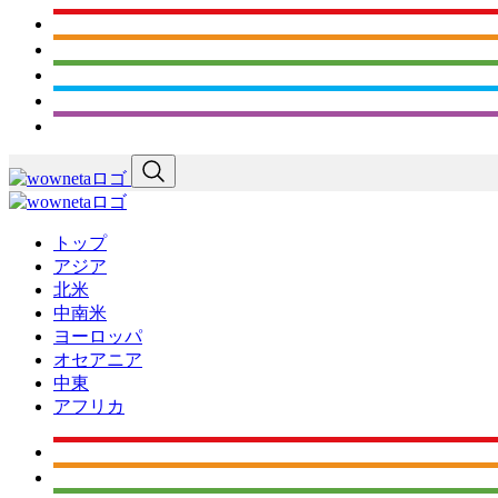
トップ
アジア
北米
中南米
ヨーロッパ
オセアニア
中東
アフリカ