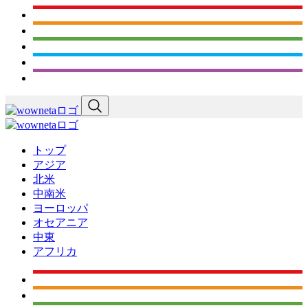
トップ
アジア
北米
中南米
ヨーロッパ
オセアニア
中東
アフリカ