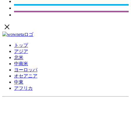
トップ
アジア
北米
中南米
ヨーロッパ
オセアニア
中東
アフリカ