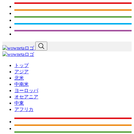
トップ
アジア
北米
中南米
ヨーロッパ
オセアニア
中東
アフリカ