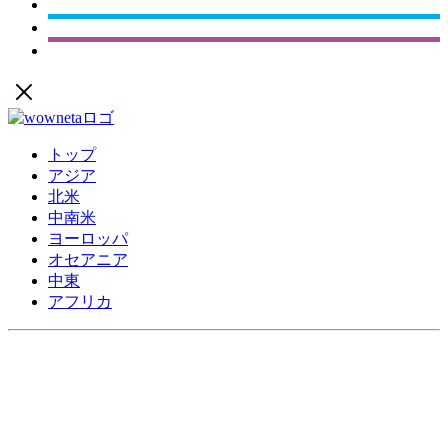
トップ
アジア
北米
中南米
ヨーロッパ
オセアニア
中東
アフリカ