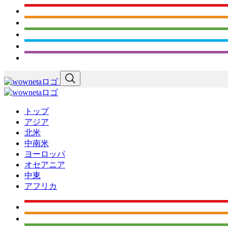
トップ
アジア
北米
中南米
ヨーロッパ
オセアニア
中東
アフリカ