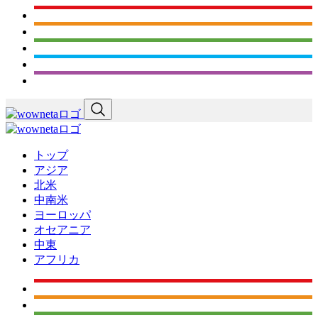
トップ
アジア
北米
中南米
ヨーロッパ
オセアニア
中東
アフリカ