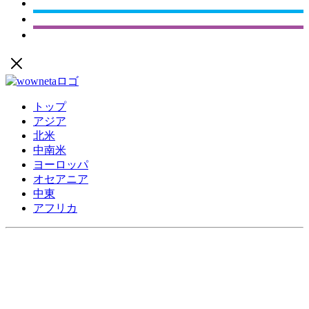
トップ
アジア
北米
中南米
ヨーロッパ
オセアニア
中東
アフリカ