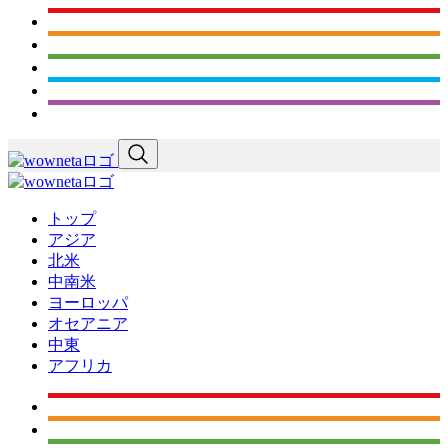
トップ
アジア
北米
中南米
ヨーロッパ
オセアニア
中東
アフリカ