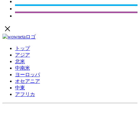
トップ
アジア
北米
中南米
ヨーロッパ
オセアニア
中東
アフリカ