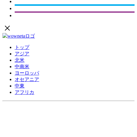
トップ
アジア
北米
中南米
ヨーロッパ
オセアニア
中東
アフリカ