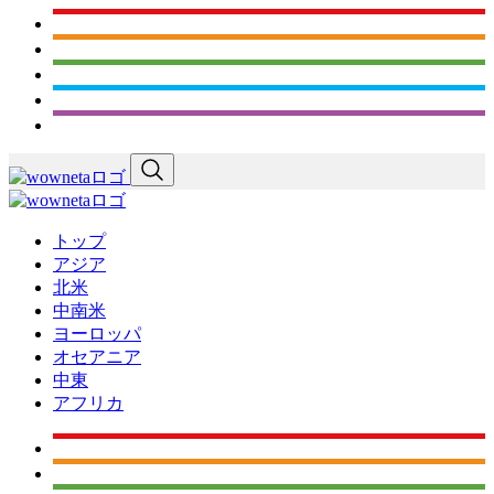
トップ
アジア
北米
中南米
ヨーロッパ
オセアニア
中東
アフリカ