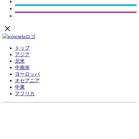
トップ
アジア
北米
中南米
ヨーロッパ
オセアニア
中東
アフリカ