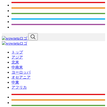
トップ
アジア
北米
中南米
ヨーロッパ
オセアニア
中東
アフリカ