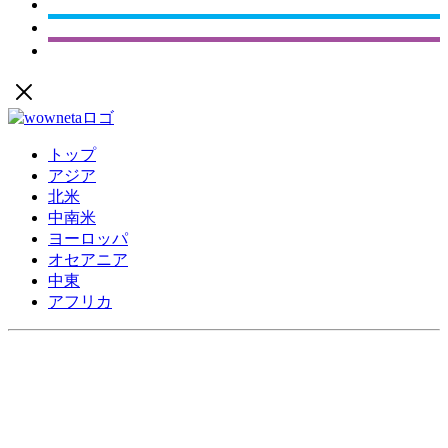
トップ
アジア
北米
中南米
ヨーロッパ
オセアニア
中東
アフリカ