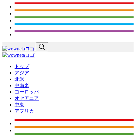
トップ
アジア
北米
中南米
ヨーロッパ
オセアニア
中東
アフリカ