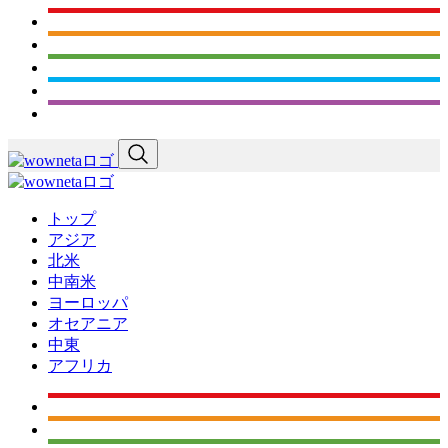
トップ
アジア
北米
中南米
ヨーロッパ
オセアニア
中東
アフリカ