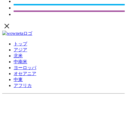
トップ
アジア
北米
中南米
ヨーロッパ
オセアニア
中東
アフリカ