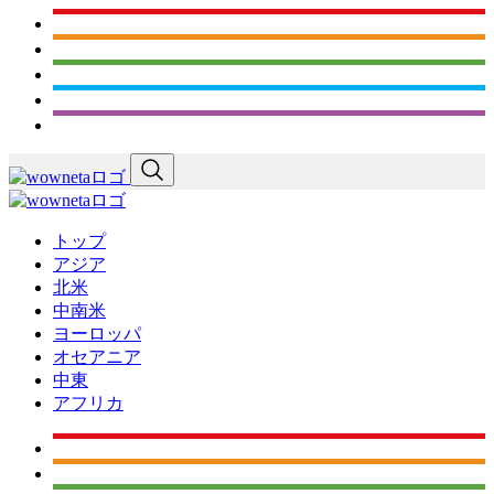
トップ
アジア
北米
中南米
ヨーロッパ
オセアニア
中東
アフリカ