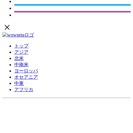
トップ
アジア
北米
中南米
ヨーロッパ
オセアニア
中東
アフリカ