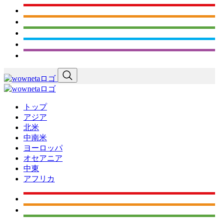
トップ
アジア
北米
中南米
ヨーロッパ
オセアニア
中東
アフリカ