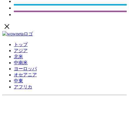
トップ
アジア
北米
中南米
ヨーロッパ
オセアニア
中東
アフリカ