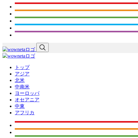
トップ
アジア
北米
中南米
ヨーロッパ
オセアニア
中東
アフリカ