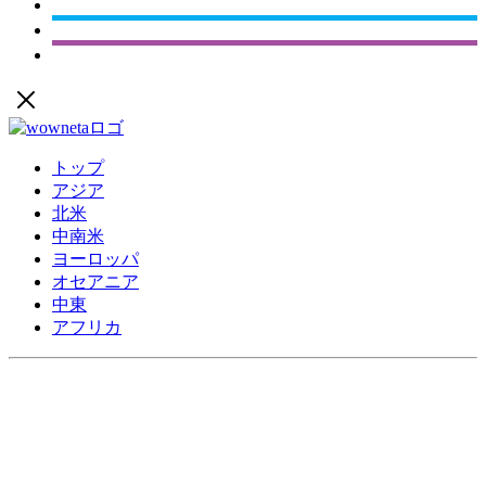
トップ
アジア
北米
中南米
ヨーロッパ
オセアニア
中東
アフリカ