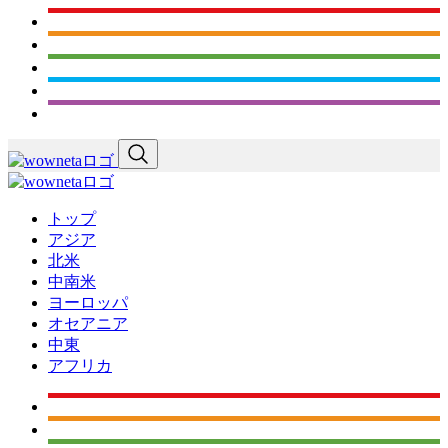
トップ
アジア
北米
中南米
ヨーロッパ
オセアニア
中東
アフリカ