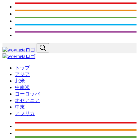
トップ
アジア
北米
中南米
ヨーロッパ
オセアニア
中東
アフリカ