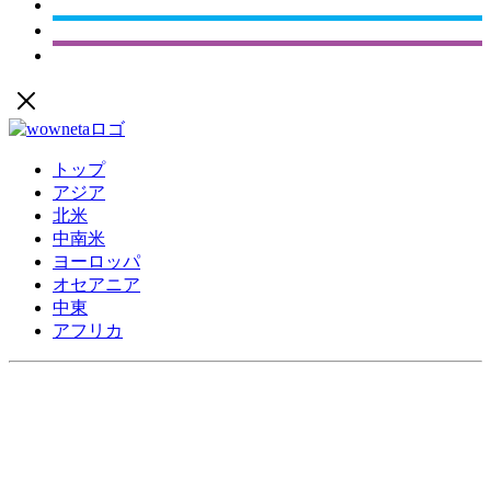
トップ
アジア
北米
中南米
ヨーロッパ
オセアニア
中東
アフリカ