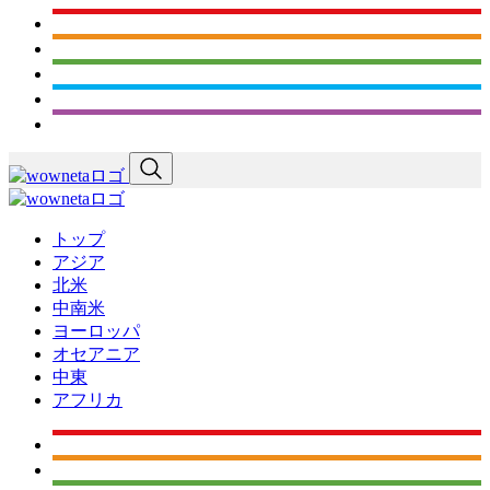
トップ
アジア
北米
中南米
ヨーロッパ
オセアニア
中東
アフリカ