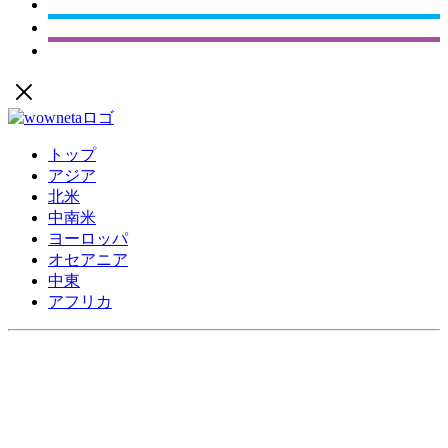
トップ
アジア
北米
中南米
ヨーロッパ
オセアニア
中東
アフリカ