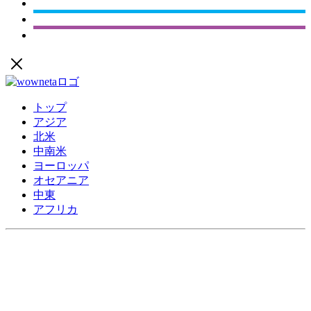
トップ
アジア
北米
中南米
ヨーロッパ
オセアニア
中東
アフリカ