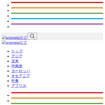
トップ
アジア
北米
中南米
ヨーロッパ
オセアニア
中東
アフリカ