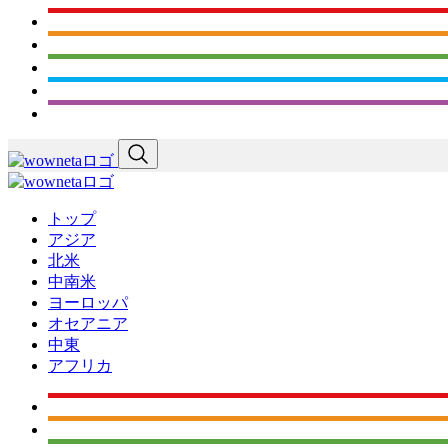
トップ
アジア
北米
中南米
ヨーロッパ
オセアニア
中東
アフリカ