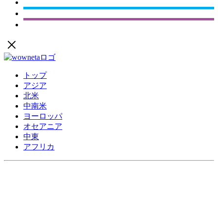
トップ
アジア
北米
中南米
ヨーロッパ
オセアニア
中東
アフリカ