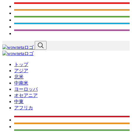
トップ
アジア
北米
中南米
ヨーロッパ
オセアニア
中東
アフリカ