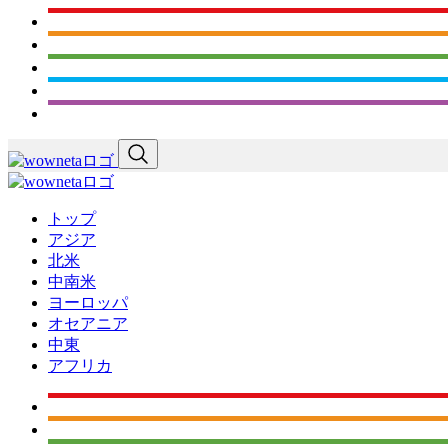
トップ
アジア
北米
中南米
ヨーロッパ
オセアニア
中東
アフリカ