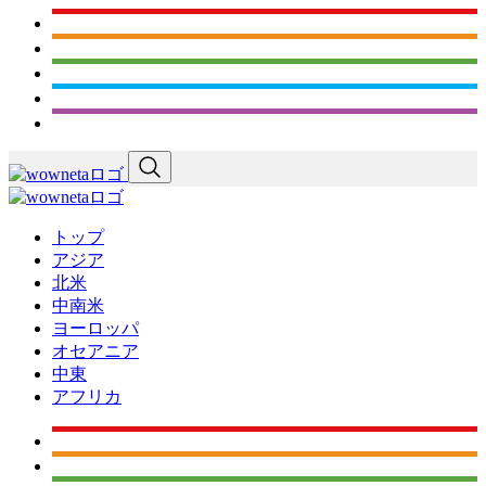
トップ
アジア
北米
中南米
ヨーロッパ
オセアニア
中東
アフリカ