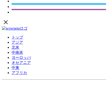
トップ
アジア
北米
中南米
ヨーロッパ
オセアニア
中東
アフリカ