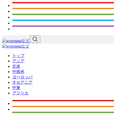
トップ
アジア
北米
中南米
ヨーロッパ
オセアニア
中東
アフリカ