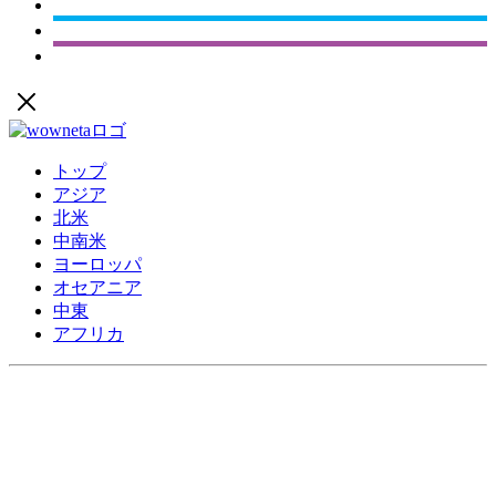
トップ
アジア
北米
中南米
ヨーロッパ
オセアニア
中東
アフリカ