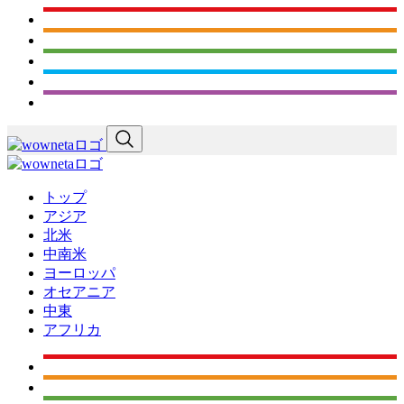
トップ
アジア
北米
中南米
ヨーロッパ
オセアニア
中東
アフリカ