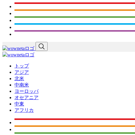
トップ
アジア
北米
中南米
ヨーロッパ
オセアニア
中東
アフリカ