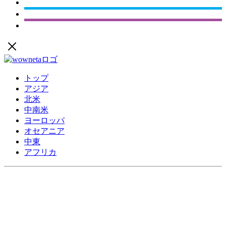
トップ
アジア
北米
中南米
ヨーロッパ
オセアニア
中東
アフリカ