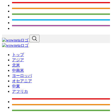
トップ
アジア
北米
中南米
ヨーロッパ
オセアニア
中東
アフリカ