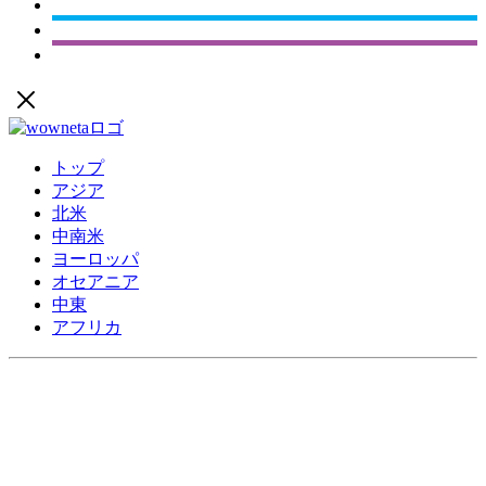
トップ
アジア
北米
中南米
ヨーロッパ
オセアニア
中東
アフリカ