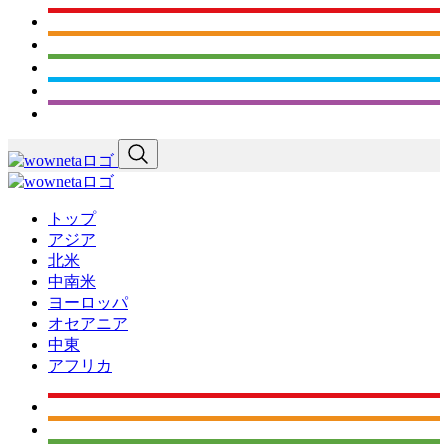
トップ
アジア
北米
中南米
ヨーロッパ
オセアニア
中東
アフリカ