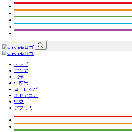
トップ
アジア
北米
中南米
ヨーロッパ
オセアニア
中東
アフリカ