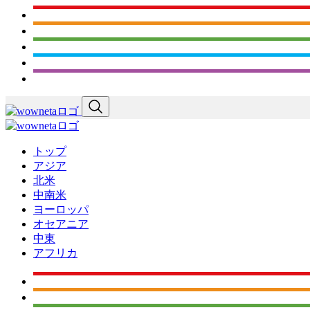
トップ
アジア
北米
中南米
ヨーロッパ
オセアニア
中東
アフリカ