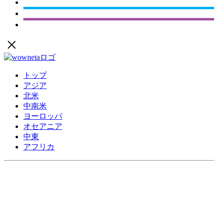
トップ
アジア
北米
中南米
ヨーロッパ
オセアニア
中東
アフリカ