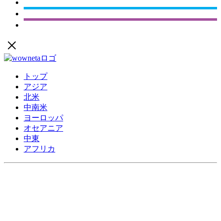
トップ
アジア
北米
中南米
ヨーロッパ
オセアニア
中東
アフリカ