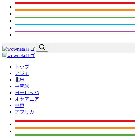
トップ
アジア
北米
中南米
ヨーロッパ
オセアニア
中東
アフリカ