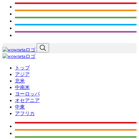
トップ
アジア
北米
中南米
ヨーロッパ
オセアニア
中東
アフリカ