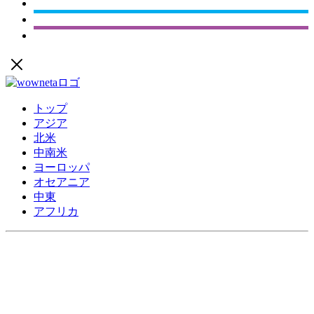
トップ
アジア
北米
中南米
ヨーロッパ
オセアニア
中東
アフリカ