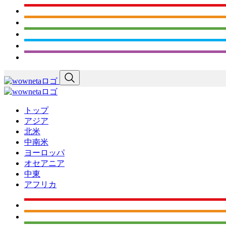
トップ
アジア
北米
中南米
ヨーロッパ
オセアニア
中東
アフリカ