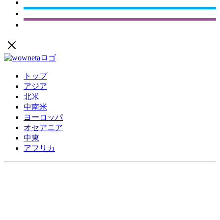
トップ
アジア
北米
中南米
ヨーロッパ
オセアニア
中東
アフリカ