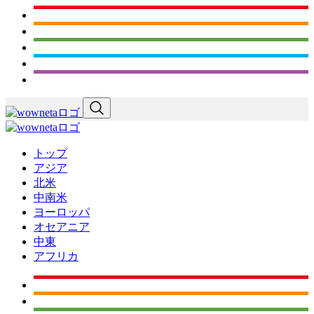
トップ
アジア
北米
中南米
ヨーロッパ
オセアニア
中東
アフリカ