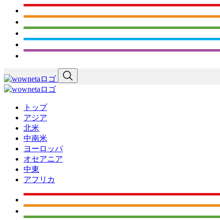
トップ
アジア
北米
中南米
ヨーロッパ
オセアニア
中東
アフリカ