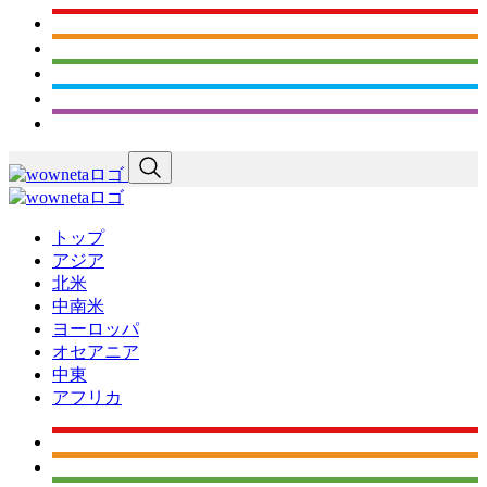
トップ
アジア
北米
中南米
ヨーロッパ
オセアニア
中東
アフリカ