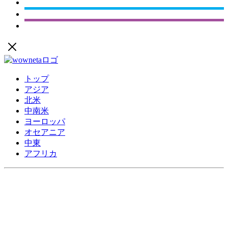
トップ
アジア
北米
中南米
ヨーロッパ
オセアニア
中東
アフリカ