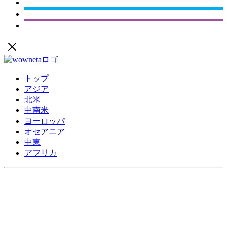
トップ
アジア
北米
中南米
ヨーロッパ
オセアニア
中東
アフリカ