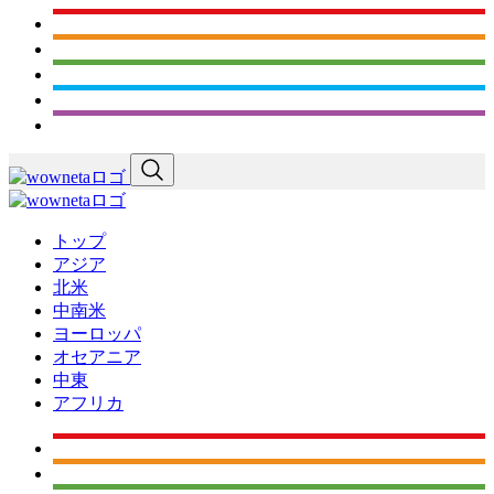
トップ
アジア
北米
中南米
ヨーロッパ
オセアニア
中東
アフリカ