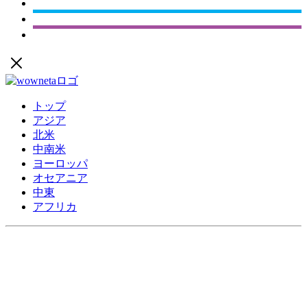
トップ
アジア
北米
中南米
ヨーロッパ
オセアニア
中東
アフリカ