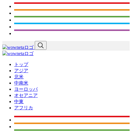
トップ
アジア
北米
中南米
ヨーロッパ
オセアニア
中東
アフリカ