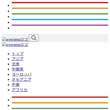
トップ
アジア
北米
中南米
ヨーロッパ
オセアニア
中東
アフリカ