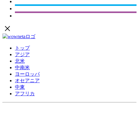
トップ
アジア
北米
中南米
ヨーロッパ
オセアニア
中東
アフリカ