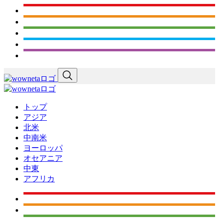
トップ
アジア
北米
中南米
ヨーロッパ
オセアニア
中東
アフリカ