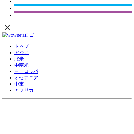
トップ
アジア
北米
中南米
ヨーロッパ
オセアニア
中東
アフリカ