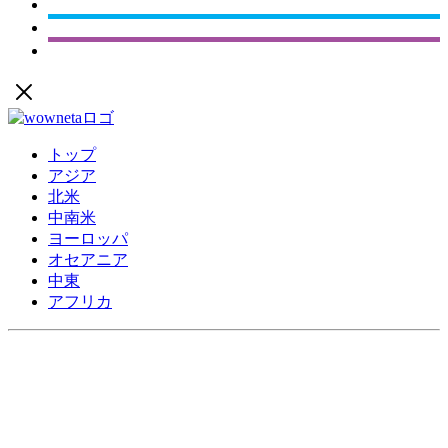
トップ
アジア
北米
中南米
ヨーロッパ
オセアニア
中東
アフリカ