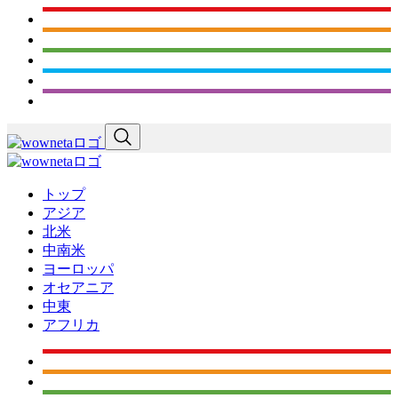
トップ
アジア
北米
中南米
ヨーロッパ
オセアニア
中東
アフリカ